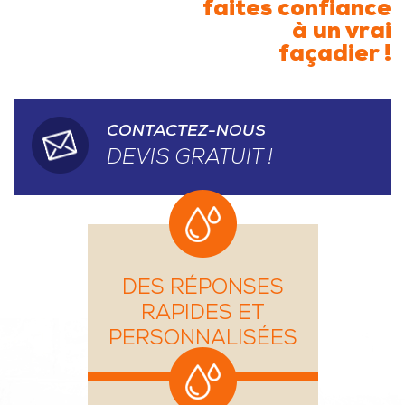
faites confiance
à un vrai
façadier !
CONTACTEZ-NOUS
DEVIS GRATUIT !
DES RÉPONSES
RAPIDES ET
PERSONNALISÉES