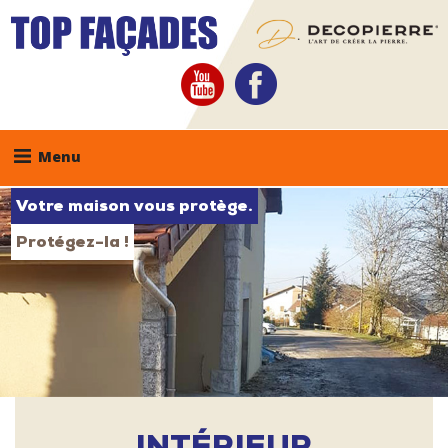
Skip
to
content
youtube
facebook
Menu
Votre maison vous protège.
Protégez-la !
INTÉRIEUR