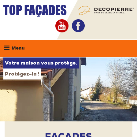
Skip
to
content
youtube
facebook
Menu
Votre maison vous protège.
Protégez-la !
FAÇADES