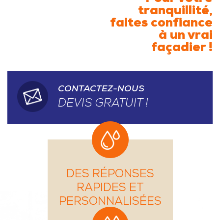
tranquillité,
faites confiance
à un vrai
façadier !
CONTACTEZ-NOUS
DEVIS GRATUIT !
DES RÉPONSES
RAPIDES ET
PERSONNALISÉES