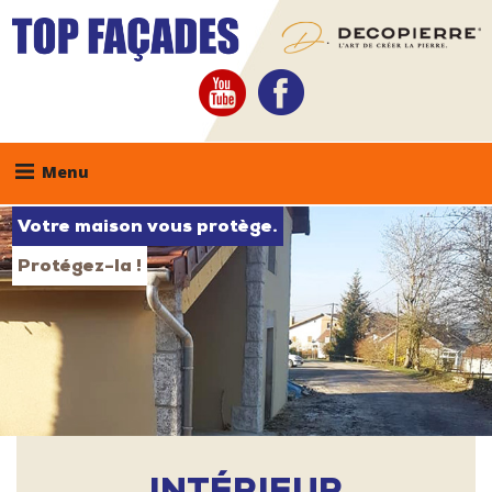
Skip
to
content
youtube
facebook
Menu
Votre maison vous protège.
Protégez-la !
INTÉRIEUR