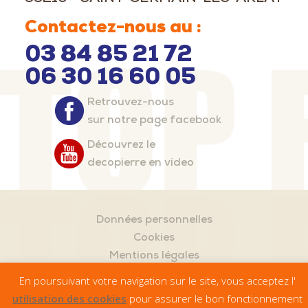
Contactez-nous au :
03 84 85 21 72
06 30 16 60 05
Retrouvez-nous
sur notre page facebook
Découvrez le
decopierre en video
Données personnelles
Cookies
Mentions légales
Plan de site
En poursuivant votre navigation sur le site, vous acceptez l'
Publigo 2019
utilisation des cookies
pour assurer le bon fonctionnement