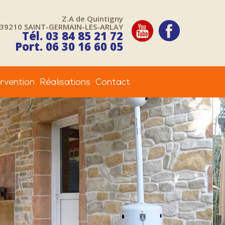
Z.A de Quintigny
39210 SAINT-GERMAIN-LES-ARLAY
youtube
facebook
Tél.
03 84 85 21 72
Port. 06 30 16 60 05
ervention
Réalisations
Contact