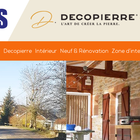
s
Decopierre
Intérieur
Neuf & Rénovation
Zone d’int