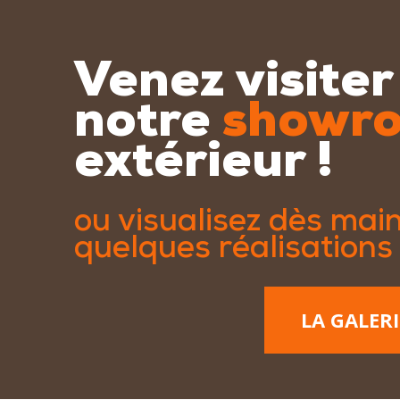
Venez visiter
notre
showr
extérieur !
ou visualisez dès mai
quelques réalisations
LA GALER